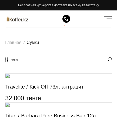
Бесплатная курьерская доставка по всему Казахстану
Главная
/
Сумки
Filters
Travelite / Kick Off 73л, антрацит
32 000
тенге
Titan / Barbara Pure Business Bag 12л,